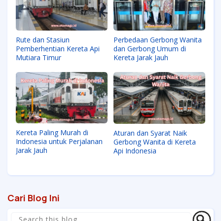
Rute dan Stasiun
Perbedaan Gerbong Wanita
Pemberhentian Kereta Api
dan Gerbong Umum di
Mutiara Timur
Kereta Jarak Jauh
Kereta Paling Murah di
Aturan dan Syarat Naik
Indonesia untuk Perjalanan
Gerbong Wanita di Kereta
Jarak Jauh
Api Indonesia
Cari Blog Ini