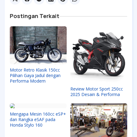
Postingan Terkait
Motor Retro Klasik 150cc
Pilihan Gaya Jadul dengan
Performa Modern
Review Motor Sport 250cc
2025 Desain & Performa
Mengapa Mesin 160cc eSP+
dan Rangka eSAF pada
Honda Stylo 160