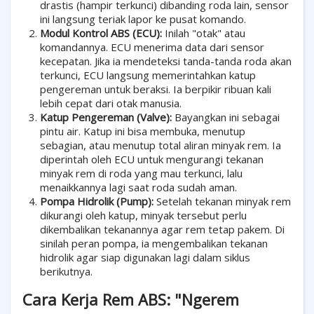
drastis (hampir terkunci) dibanding roda lain, sensor
ini langsung teriak lapor ke pusat komando.
Modul Kontrol ABS (ECU):
Inilah "otak" atau
komandannya. ECU menerima data dari sensor
kecepatan. Jika ia mendeteksi tanda-tanda roda akan
terkunci, ECU langsung memerintahkan katup
pengereman untuk beraksi. Ia berpikir ribuan kali
lebih cepat dari otak manusia.
Katup Pengereman (Valve):
Bayangkan ini sebagai
pintu air. Katup ini bisa membuka, menutup
sebagian, atau menutup total aliran minyak rem. Ia
diperintah oleh ECU untuk mengurangi tekanan
minyak rem di roda yang mau terkunci, lalu
menaikkannya lagi saat roda sudah aman.
Pompa Hidrolik (Pump):
Setelah tekanan minyak rem
dikurangi oleh katup, minyak tersebut perlu
dikembalikan tekanannya agar rem tetap pakem. Di
sinilah peran pompa, ia mengembalikan tekanan
hidrolik agar siap digunakan lagi dalam siklus
berikutnya.
Cara Kerja Rem ABS: "Ngerem