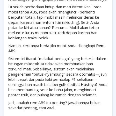
Di sinilah perbedaan hidup dan mati ditentukan. Pada
mobil tanpa ABS, roda akan "mengunci" (berhenti
berputar total), tapi mobil masih meluncur deras ke
depan karena momentum licin (skidding). Setir Anda
putar ke kiri atau kanan? Percuma. Mobil akan tetap
meluncur lurus menabrak truk di depan karena ban
kehilangan traksi belok.
Namun, ceritanya beda jika mobil Anda dilengkapi
Rem
ABS
.
Sistem ini ibarat "malaikat penjaga" yang bekerja dalam
hitungan milidetik. Ia tidak akan membiarkan ban
terkunci mati. Sebaliknya, sistem akan melakukan
pengereman "putus-nyambung" secara otomatis—jauh
lebih cepat daripada kaki pembalap F1 sekalipun—
sehingga ban masih bisa bergulir sedikit. Hasilnya? Anda
bisa membanting setir ke bahu jalan, menghindari
pantat truk, dan pulang ke rumah dengan selamat.
Jadi, apakah rem ABS itu penting? Jawabannya bukan
sekadar penting, tapi vital.