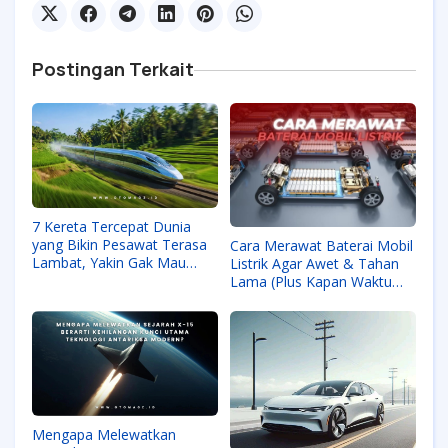
Postingan Terkait
7 Kereta Tercepat Dunia
yang Bikin Pesawat Terasa
Cara Merawat Baterai Mobil
Lambat, Yakin Gak Mau
Listrik Agar Awet & Tahan
Coba?
Lama (Plus Kapan Waktu
Gantinya)
Mengapa Melewatkan