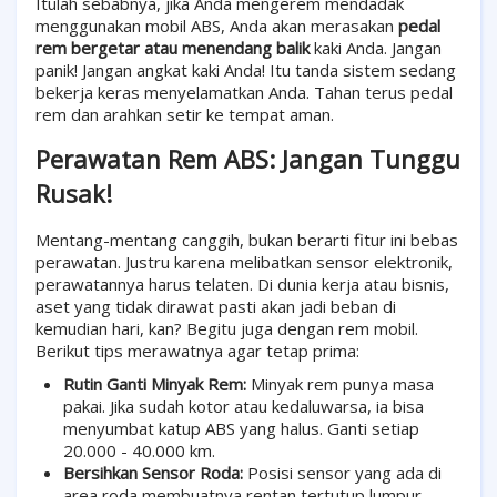
Itulah sebabnya, jika Anda mengerem mendadak
menggunakan mobil ABS, Anda akan merasakan
pedal
rem bergetar atau menendang balik
kaki Anda. Jangan
panik! Jangan angkat kaki Anda! Itu tanda sistem sedang
bekerja keras menyelamatkan Anda. Tahan terus pedal
rem dan arahkan setir ke tempat aman.
Perawatan Rem ABS: Jangan Tunggu
Rusak!
Mentang-mentang canggih, bukan berarti fitur ini bebas
perawatan. Justru karena melibatkan sensor elektronik,
perawatannya harus telaten. Di dunia kerja atau bisnis,
aset yang tidak dirawat pasti akan jadi beban di
kemudian hari, kan? Begitu juga dengan rem mobil.
Berikut tips merawatnya agar tetap prima:
Rutin Ganti Minyak Rem:
Minyak rem punya masa
pakai. Jika sudah kotor atau kedaluwarsa, ia bisa
menyumbat katup ABS yang halus. Ganti setiap
20.000 - 40.000 km.
Bersihkan Sensor Roda:
Posisi sensor yang ada di
area roda membuatnya rentan tertutup lumpur,