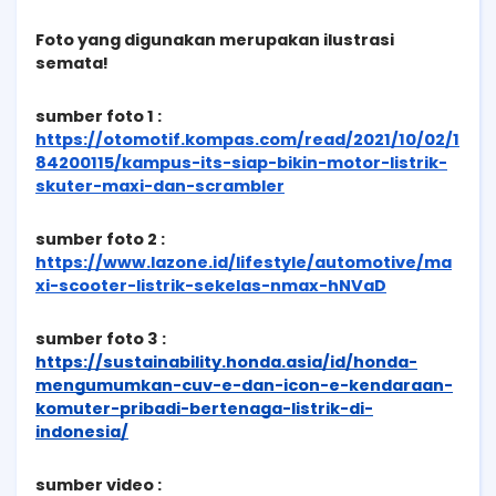
Foto yang digunakan merupakan ilustrasi
semata!
sumber foto 1 :
https://otomotif.kompas.com/read/2021/10/02/1
84200115/kampus-its-siap-bikin-motor-listrik-
skuter-maxi-dan-scrambler
sumber foto 2 :
https://www.lazone.id/lifestyle/automotive/ma
xi-scooter-listrik-sekelas-nmax-hNVaD
sumber foto 3 :
https://sustainability.honda.asia/id/honda-
mengumumkan-cuv-e-dan-icon-e-kendaraan-
komuter-pribadi-bertenaga-listrik-di-
indonesia/
sumber video :