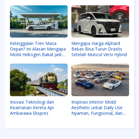
Indonesia
Ketinggalan Tren Masa
Mengapa Harga Alphard
Depan? Ini Alasan Mengapa
Bekas Bisa Turun Drastis
Mobil Hidrogen Bakal Jadi
Setelah Muncul Versi Hybrid
Game Changer Transportasi
Jarak Jauh!
Inspirasi Interior Mobil
Inovasi Teknologi dan
Aesthetic untuk Daily Use
Keamanan Kereta Api
Nyaman, Fungsional, dan
Ambarawa Ekspres
Stylish!