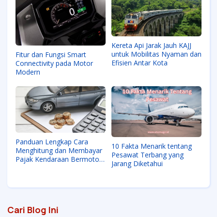
Kereta Api Jarak Jauh KAJJ
untuk Mobilitas Nyaman dan
Fitur dan Fungsi Smart
Efisien Antar Kota
Connectivity pada Motor
Modern
Panduan Lengkap Cara
10 Fakta Menarik tentang
Menghitung dan Membayar
Pesawat Terbang yang
Pajak Kendaraan Bermotor
Jarang Diketahui
(PKB) Tahunan
Cari Blog Ini