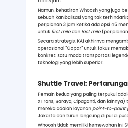
rata 3 jam.
Namun, kehadiran Whoosh yang juga be
sebuah kanibalisasi yang tak terhinda
perjalanan 3 jam ketika ada opsi 45 m
untuk
first mile
dan
last mile
(perjalanan 
Secara strategis, KAI akhirnya mengam
operasional "Gopar" untuk fokus memak
konkret: satu moda transportasi legenda
teknologi yang lebih superior.
Shuttle Travel: Pertaru
Pemain kedua yang paling terpukul adalah
XTrans, Baraya, Cipaganti, dan lainnya) 
mereka adalah layanan
point-to-point
y
Jakarta dan turun langsung di pul di pu
Whoosh tidak memiliki kemewahan ini. S