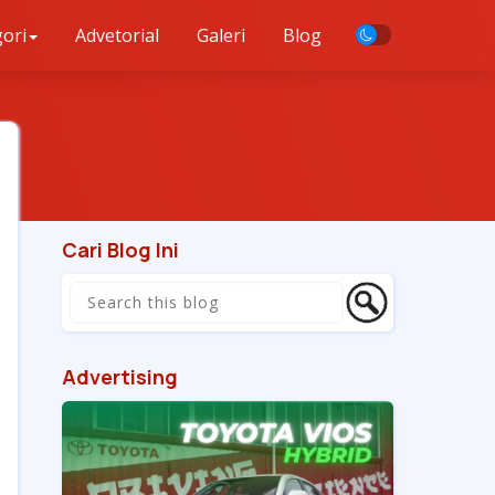
ori
Advetorial
Galeri
Blog
Cari Blog Ini
Advertising