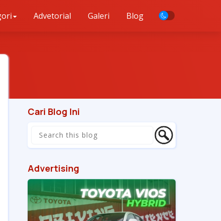
ori
Advetorial
Galeri
Blog
Cari Blog Ini
Advertising