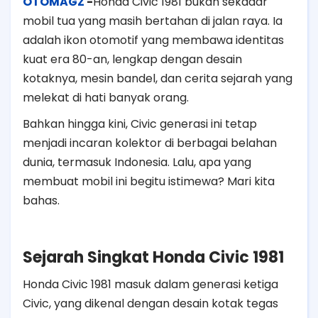
OTOMAGZ
-
Honda Civic 1981 bukan sekadar
mobil tua yang masih bertahan di jalan raya. Ia
adalah ikon otomotif yang membawa identitas
kuat era 80-an, lengkap dengan desain
kotaknya, mesin bandel, dan cerita sejarah yang
melekat di hati banyak orang.
Bahkan hingga kini, Civic generasi ini tetap
menjadi incaran kolektor di berbagai belahan
dunia, termasuk Indonesia. Lalu, apa yang
membuat mobil ini begitu istimewa? Mari kita
bahas.
Sejarah Singkat Honda Civic 1981
Honda Civic 1981 masuk dalam generasi ketiga
Civic, yang dikenal dengan desain kotak tegas