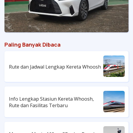
Paling Banyak Dibaca
Rute dan Jadwal Lengkap Kereta Whoosh
Info Lengkap Stasiun Kereta Whoosh,
Rute dan Fasilitas Terbaru