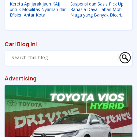
Suspensi dan Sasis Pick Up,
Kereta Api Jarak Jauh KAJJ
Rahasia Daya Tahan Mobil
untuk Mobilitas Nyaman dan
Niaga yang Banyak Dicari
Efisien Antar Kota
Pengusaha
Cari Blog Ini
Advertising