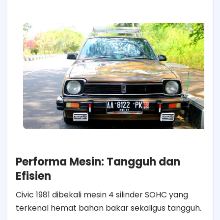
Performa Mesin: Tangguh dan
Efisien
Civic 1981 dibekali mesin 4 silinder SOHC yang
terkenal hemat bahan bakar sekaligus tangguh.