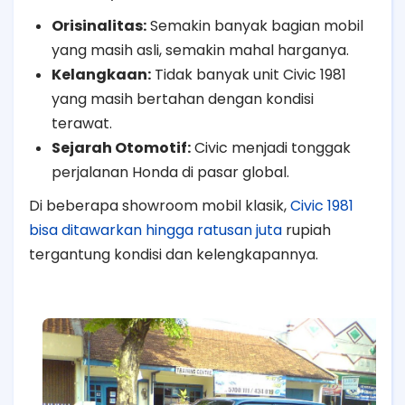
Orisinalitas:
Semakin banyak bagian mobil
yang masih asli, semakin mahal harganya.
Kelangkaan:
Tidak banyak unit Civic 1981
yang masih bertahan dengan kondisi
terawat.
Sejarah Otomotif:
Civic menjadi tonggak
perjalanan Honda di pasar global.
Di beberapa showroom mobil klasik,
Civic 1981
bisa ditawarkan hingga ratusan juta
rupiah
tergantung kondisi dan kelengkapannya.