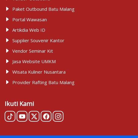
Paket Outbound Batu Malang
Portal Wawasan
Artikdia Web ID
Supplier Souvenir Kantor
Vendor Seminar Kit
Jasa Website UMKM
Wisata Kuliner Nusantara
Provider Rafting Batu Malang
Ikuti Kami