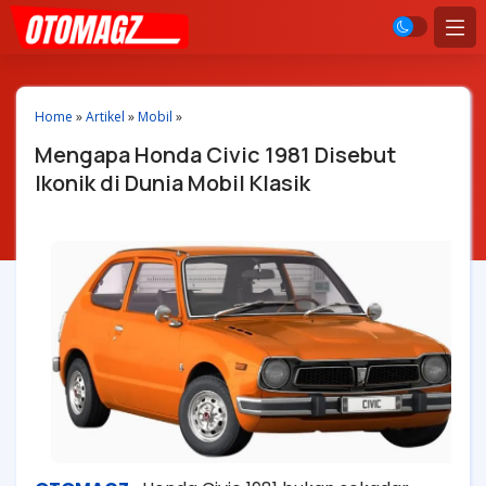
Home
»
Artikel
»
Mobil
»
Mengapa Honda Civic 1981 Disebut
Ikonik di Dunia Mobil Klasik