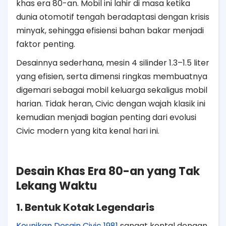
khas era 80-an. Mobil ini lahir di masa ketika
dunia otomotif tengah beradaptasi dengan krisis
minyak, sehingga efisiensi bahan bakar menjadi
faktor penting.
Desainnya sederhana, mesin 4 silinder 1.3–1.5 liter
yang efisien, serta dimensi ringkas membuatnya
digemari sebagai mobil keluarga sekaligus mobil
harian. Tidak heran, Civic dengan wajah klasik ini
kemudian menjadi bagian penting dari evolusi
Civic modern yang kita kenal hari ini.
Desain Khas Era 80-an yang Tak
Lekang Waktu
1. Bentuk Kotak Legendaris
Keunikan Desain Civic 1981
sangat kental dengan