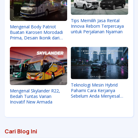
Tips Memilih Jasa Rental
Innova Reborn Terpercaya
Mengenal Body Patriot
untuk Perjalanan Nyaman
Buatan Karoseri Morodadi
Prima, Desain Ikonik dari
Malang
Teknologi Mesin Hybrid
Pahami Cara Kerjanya
Mengenal Skylander R22,
Sebelum Anda Menyesal
Bedah Tuntas Varian
Membeli Mobil
Inovatif New Armada
Konvensional di Tahun Ini
Cari Blog Ini