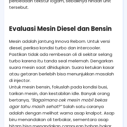
perbedaan tekstur logam, sebaiknya hindari unit
tersebut.
Evaluasi Mesin Diesel dan Bensin
Mesin adalah jantung Innova Reborn. Untuk versi
diesel, periksa kondisi turbo dan intercooler.
Pastikan tidak ada rembesan oli di sekitar selang
turbo karena itu tanda seal melemah. Dengarkan
suara mesin saat dihidupkan. Suara ketukan kasar
atau getaran berlebih bisa menunjukkan masalah
di injector.
Untuk mesin bensin, fokuslah pada kondisi busi,
tarikan mesin, dan kestabilan idle. Banyak orang
bertanya,
“Bagaimana cek mesin mobil bekas
agar tahu masih sehat?”
Salah satu caranya
adalah dengan melihat warna asap knalpot. Asap
biru menandakan oli terbakar, sementara asap
hitam bisa menandakan campuran bahan bakar